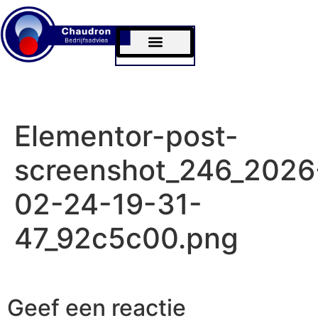
Bram Chaudron
MKB Commissariaat
Elementor-post-
screenshot_246_2026
02-24-19-31-
47_92c5c00.png
Geef een reactie