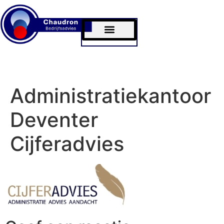
Bram Chaudron
MKB Commissariaat
Administratiekantoor
Deventer
Cijferadvies