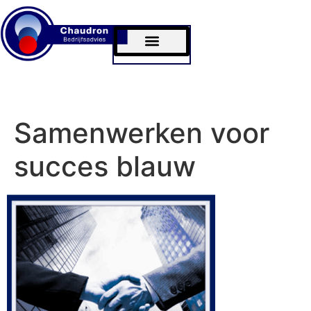
Bram Chaudron
MKB Commissariaat
Samenwerken voor
succes blauw